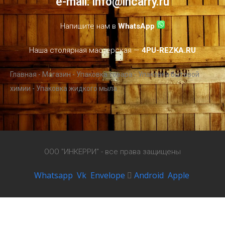
e-mail:
info@incarry.ru
Напишите нам в
WhatsApp
Наша столярная мастерская —
4PU-REZKA.RU
Главная
-
Магазин
-
Упаковка товара
-
Упаковка бытовой
химии
-
Упаковка жидкого мыла
ООО "ИНКЕРРИ" - все права защищены
Whatsapp
Vk
Envelope
Android
Apple