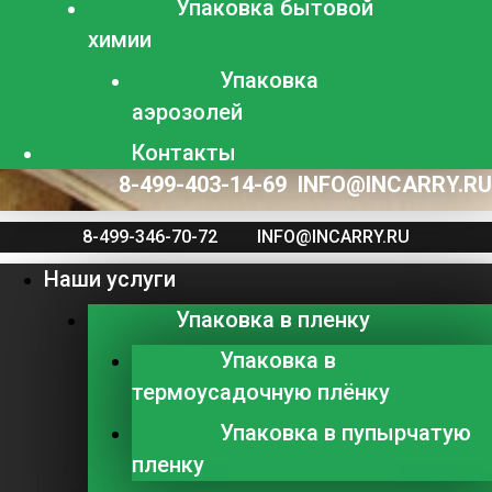
Упаковка бытовой
химии
Упаковка
аэрозолей
Контакты
8-499-403-14-69
INFO@INCARRY.RU
8-499-346-70-72
INFO@INCARRY.RU
Наши услуги
Упаковка в пленку
Упаковка в
термоусадочную плёнку
Упаковка в пупырчатую
пленку